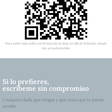
Para saber más sobre mi formación os dejo un QR de linkedin, donde
voy actualizándolo.
Si lo prefieres,
escríbeme sin compromiso
Cualquier duda que tengas y que creas que te puedo
ayudar.