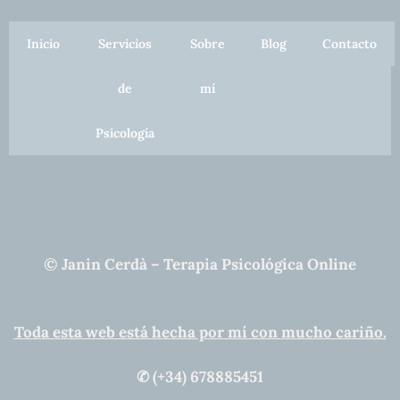
Inicio
Servicios
Sobre
Blog
Contacto
de
mí
Psicología
© Janin Cerdà – Terapia Psicológica Online
Toda esta web está hecha por mí con mucho cariño.
✆ (+34) 678885451