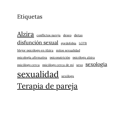
Etiquetas
Alzira
conflictos pareja
deseo
dietas
disfunción sexual
gordofobia
LGTB
Mejor psicólogo en Alzira
mitos sexualidad
psicología afirmativa
psiconutrición
psicóloga alzira
sexologia
psicólogo cerca
psicólogo cerca de mí
sexo
sexualidad
sexóloga
Terapia de pareja